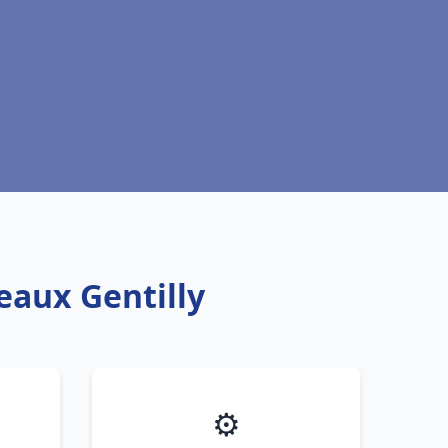
eaux Gentilly
⚙️