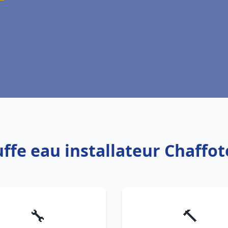
uffe eau installateur Chaffot
🔧
🔨