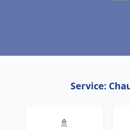
Service: Cha
🚿