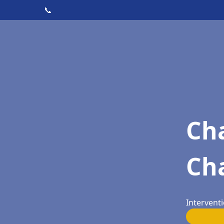
📞
Cha
Cha
Interventi