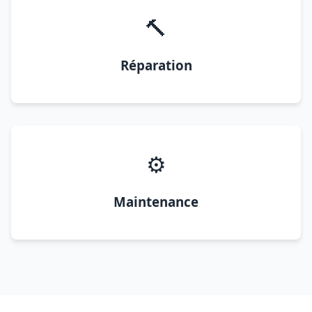
🔨
Réparation
⚙️
Maintenance