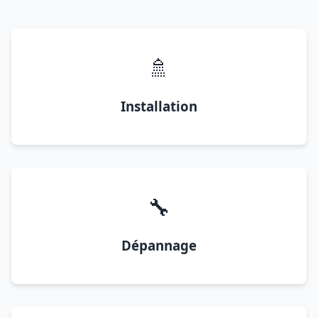
🚿
Installation
🔧
Dépannage