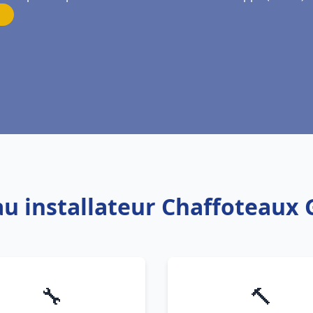
au installateur Chaffoteaux 
🔧
🔨