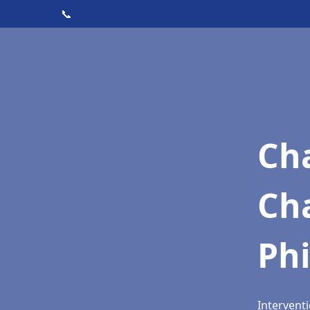
📞
Cha
Ch
Phi
Interventi