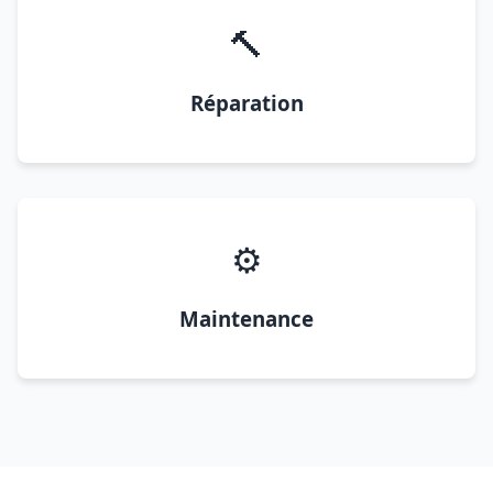
🔨
Réparation
⚙️
Maintenance