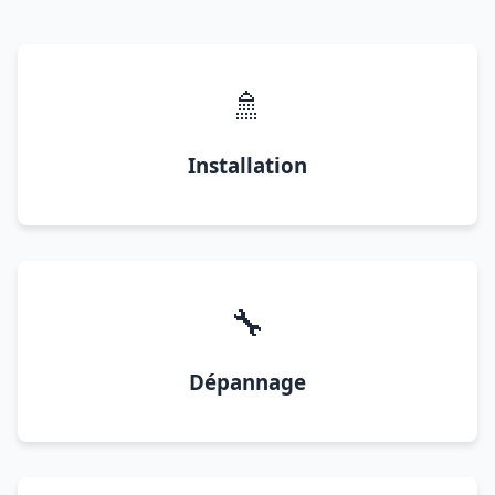
🚿
Installation
🔧
Dépannage