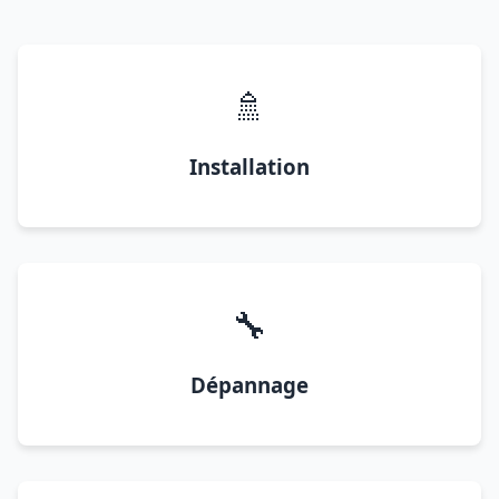
🚿
Installation
🔧
Dépannage