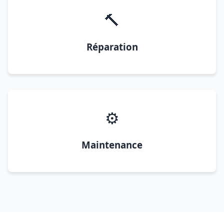
🔨
Réparation
⚙️
Maintenance