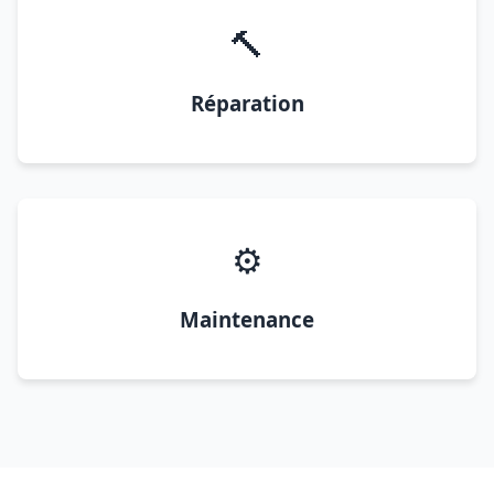
🔨
Réparation
⚙️
Maintenance