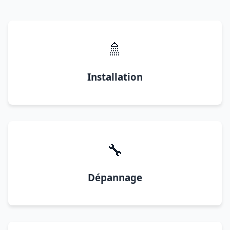
🚿
Installation
🔧
Dépannage