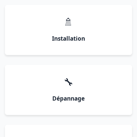
🚿
Installation
🔧
Dépannage