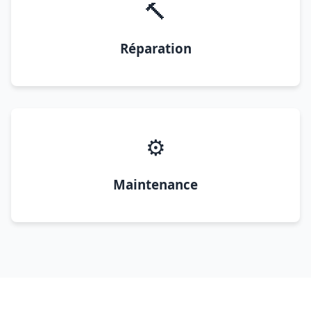
🔨
Réparation
⚙️
Maintenance