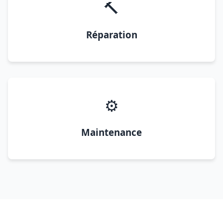
🔨
Réparation
⚙️
Maintenance