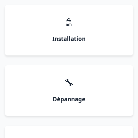
🚿
Installation
🔧
Dépannage