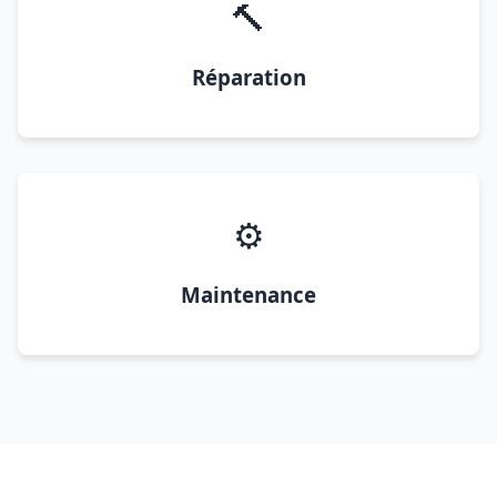
🔨
Réparation
⚙️
Maintenance