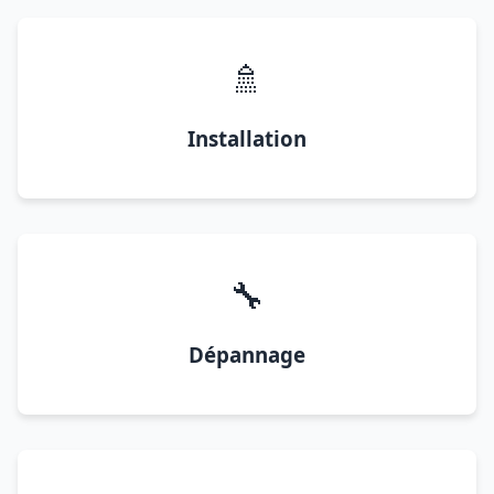
🚿
Installation
🔧
Dépannage