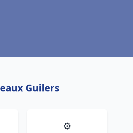
teaux Guilers
⚙️