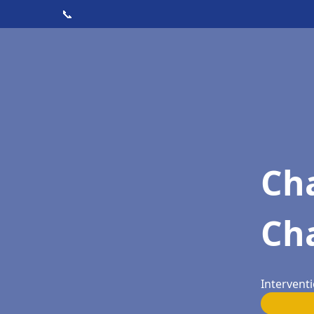
📞
Cha
Cha
Interventi