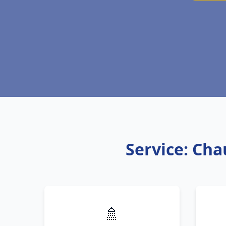
Service: Cha
🚿