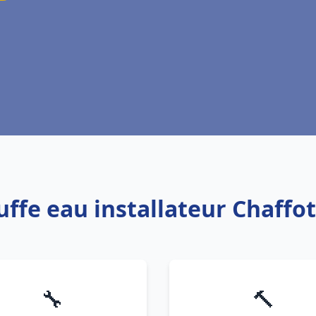
uffe eau installateur Chaffo
🔧
🔨