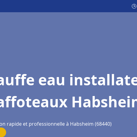
🕒
uffe eau installat
affoteaux Habshei
ion rapide et professionnelle à Habsheim (68440)