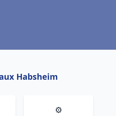
teaux Habsheim
⚙️