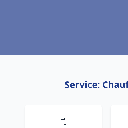
Service: Chau
🚿