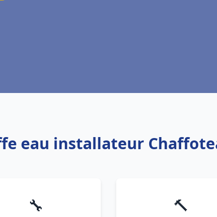
ffe eau installateur Chaffo
🔧
🔨