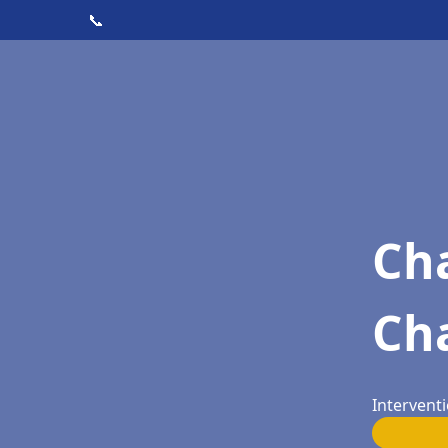
📞
Cha
Ch
Intervent