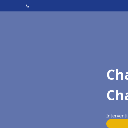
📞
Cha
Ch
Intervent