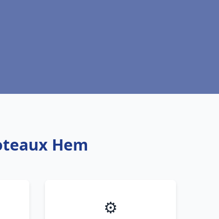
foteaux Hem
⚙️