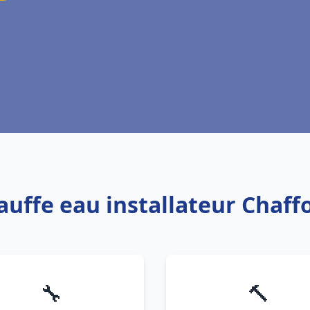
hauffe eau installateur Chaf
🔧
🔨