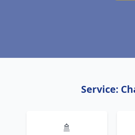
Service: C
🚿