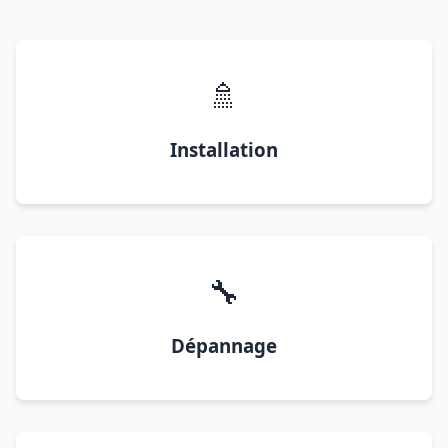
🚿
Installation
🔧
Dépannage