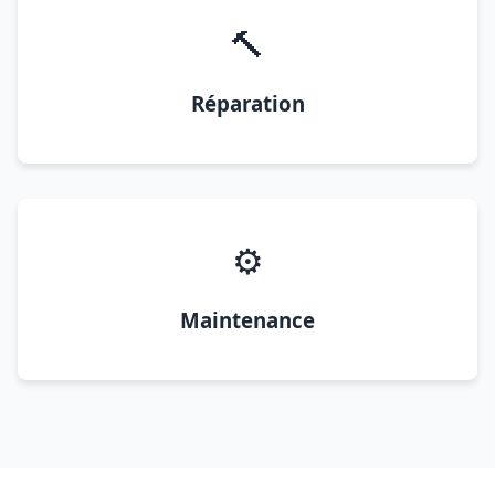
🔨
Réparation
⚙️
Maintenance