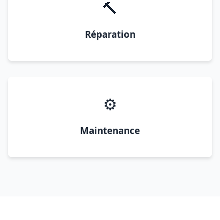
🔨
Réparation
⚙️
Maintenance