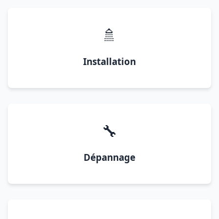
🚿
Installation
🔧
Dépannage