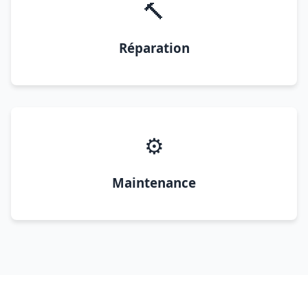
🔨
Réparation
⚙️
Maintenance