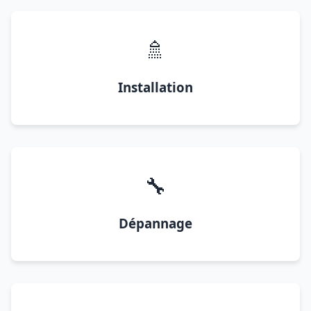
🚿
Installation
🔧
Dépannage