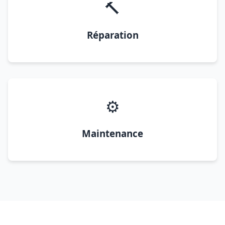
🔨
Réparation
⚙️
Maintenance