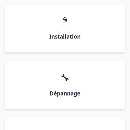
🚿
Installation
🔧
Dépannage