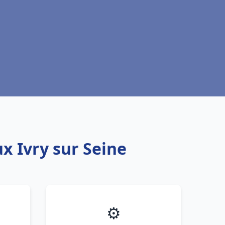
x Ivry sur Seine
⚙️