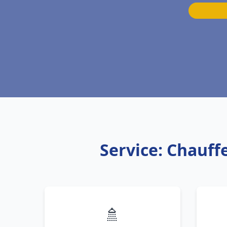
Service: Chauff
🚿