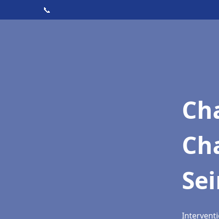
📞
Cha
Cha
Se
Interventi