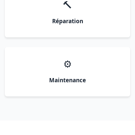
🔨
Réparation
⚙️
Maintenance