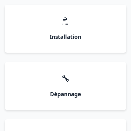
🚿
Installation
🔧
Dépannage