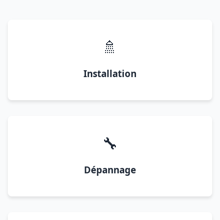
🚿
Installation
🔧
Dépannage