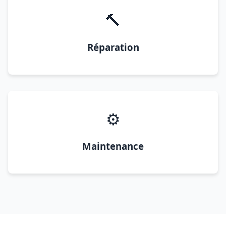
🔨
Réparation
⚙️
Maintenance