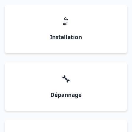
🚿
Installation
🔧
Dépannage