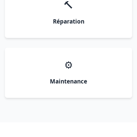
🔨
Réparation
⚙️
Maintenance