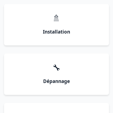
🚿
Installation
🔧
Dépannage