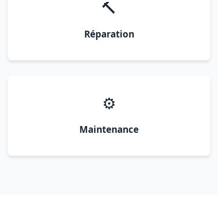
🔨
Réparation
⚙️
Maintenance