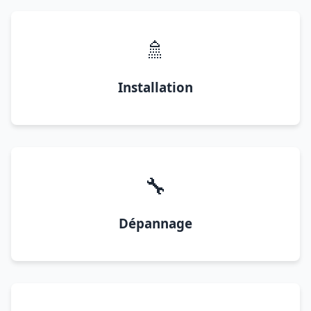
🚿
Installation
🔧
Dépannage