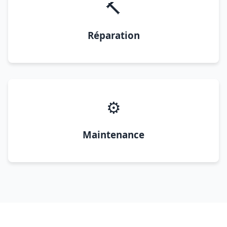
🔨
Réparation
⚙️
Maintenance