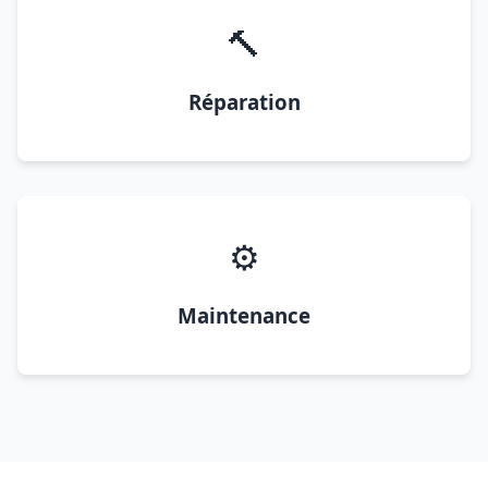
🔨
Réparation
⚙️
Maintenance