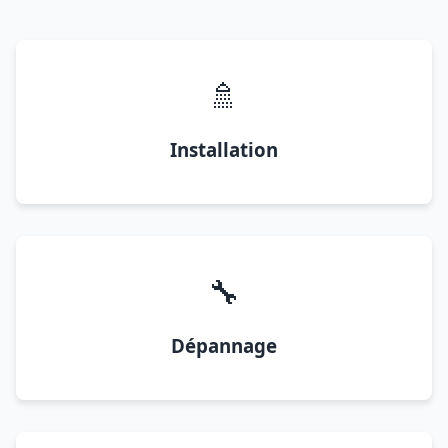
🚿
Installation
🔧
Dépannage