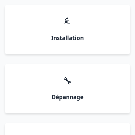
🚿
Installation
🔧
Dépannage