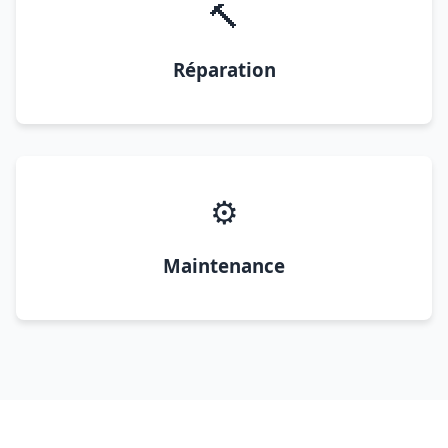
🔨
Réparation
⚙️
Maintenance