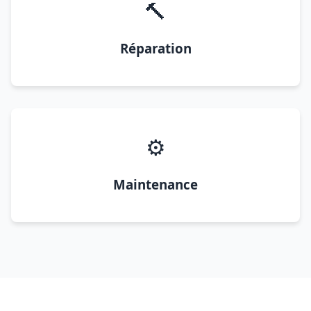
🔨
Réparation
⚙️
Maintenance