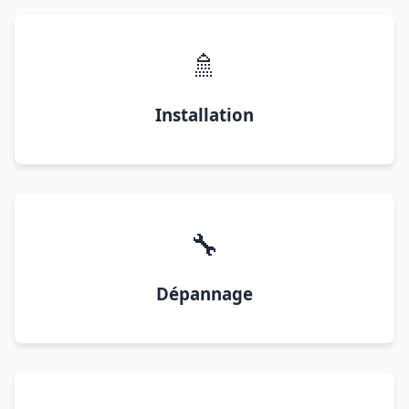
🚿
Installation
🔧
Dépannage