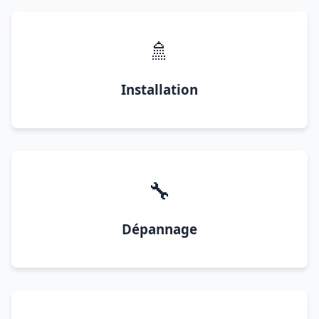
🚿
Installation
🔧
Dépannage