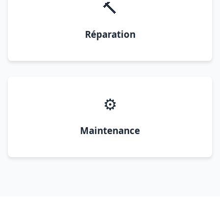
🔨
Réparation
⚙️
Maintenance