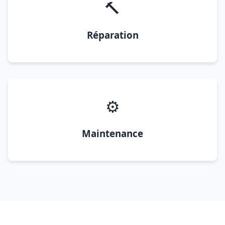
🔨
Réparation
⚙️
Maintenance