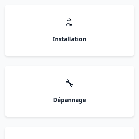
🚿
Installation
🔧
Dépannage