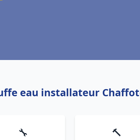
uffe eau installateur Chaffo
🔧
🔨