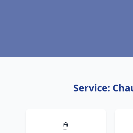
Service: Cha
🚿