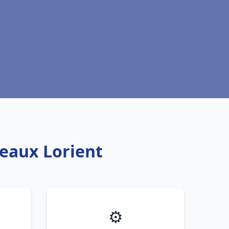
teaux Lorient
⚙️