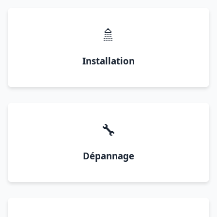
🚿
Installation
🔧
Dépannage