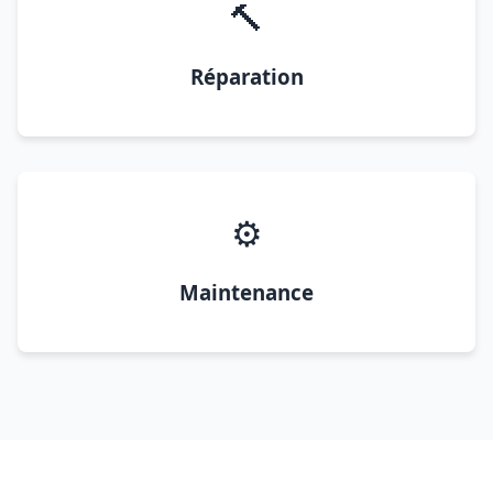
🔨
Réparation
⚙️
Maintenance