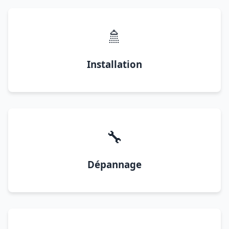
🚿
Installation
🔧
Dépannage