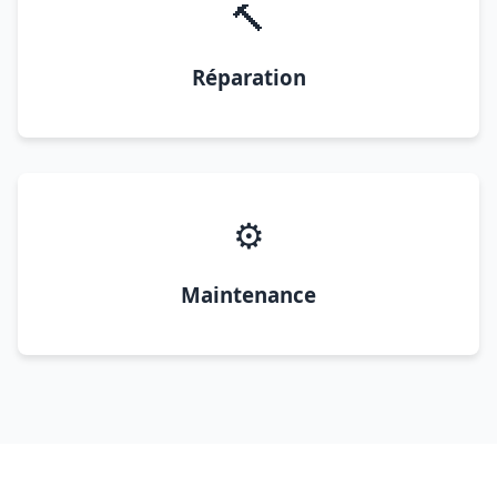
🔨
Réparation
⚙️
Maintenance