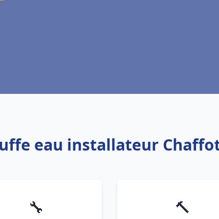
auffe eau installateur Chaff
🔧
🔨