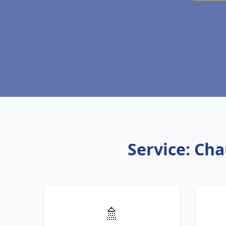
Service: Ch
🚿