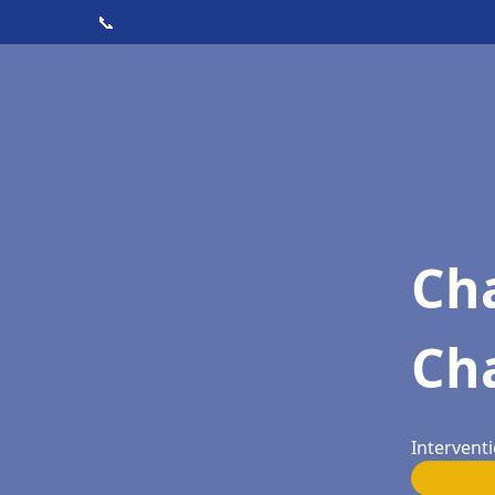
📞
Cha
Ch
Intervent