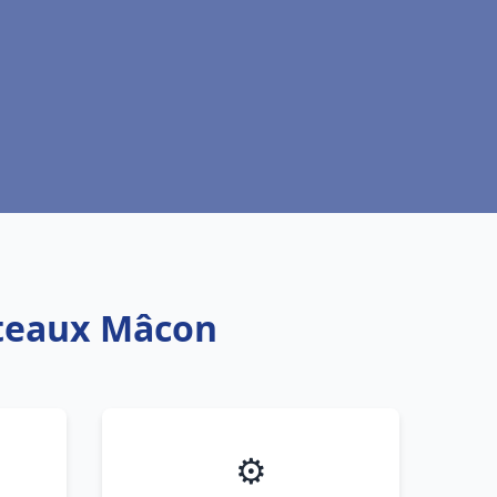
oteaux Mâcon
⚙️