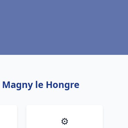
x Magny le Hongre
⚙️