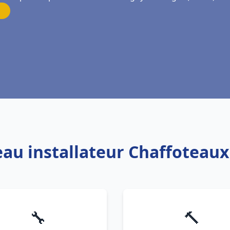
 eau installateur Chaffoteau
🔧
🔨