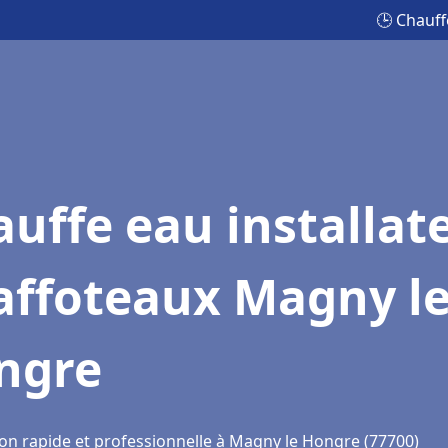
🕒 Chauff
uffe eau installat
affoteaux Magny l
ngre
ion rapide et professionnelle à Magny le Hongre (77700)