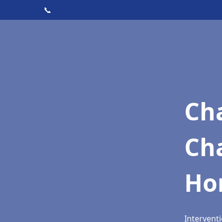
📞
Cha
Ch
Ho
Intervent