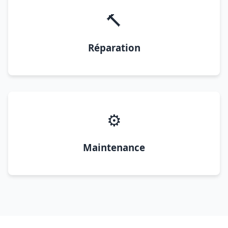
🔨
Réparation
⚙️
Maintenance