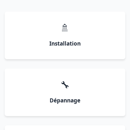
🚿
Installation
🔧
Dépannage