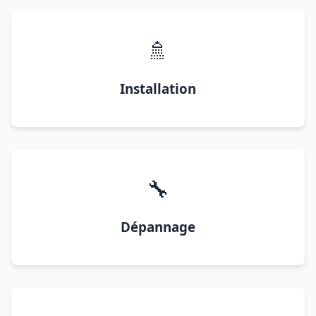
🚿
Installation
🔧
Dépannage