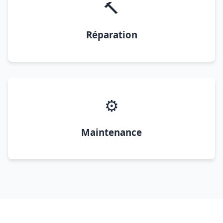
🔨
Réparation
⚙️
Maintenance