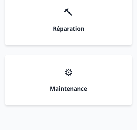
🔨
Réparation
⚙️
Maintenance