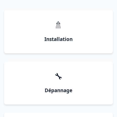
🚿
Installation
🔧
Dépannage