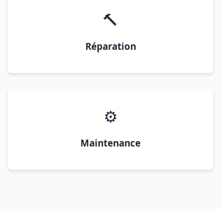
🔨
Réparation
⚙️
Maintenance