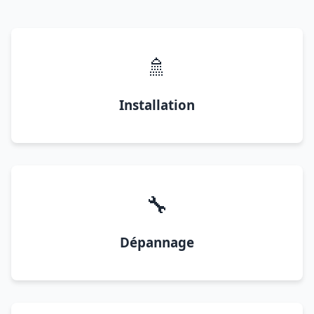
🚿
Installation
🔧
Dépannage