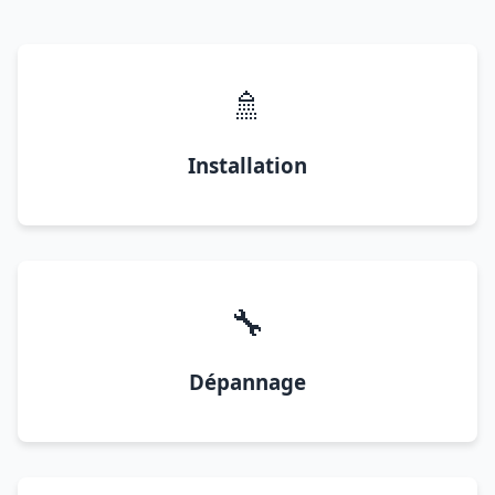
🚿
Installation
🔧
Dépannage