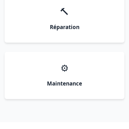
🔨
Réparation
⚙️
Maintenance