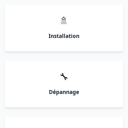
🚿
Installation
🔧
Dépannage