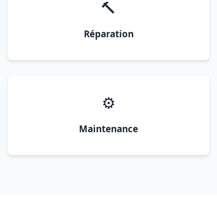
🔨
Réparation
⚙️
Maintenance