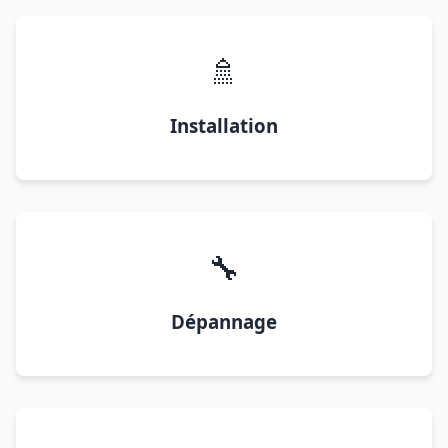
🚿
Installation
🔧
Dépannage