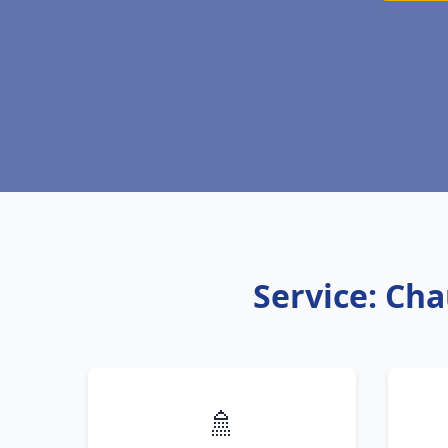
Service: Ch
🚿