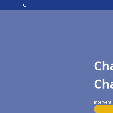
📞
Cha
Ch
Intervent