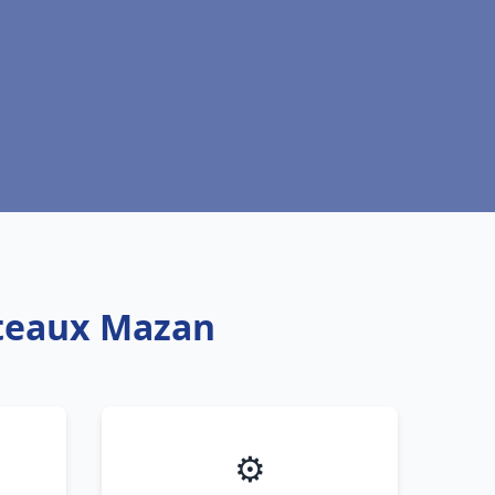
oteaux Mazan
⚙️