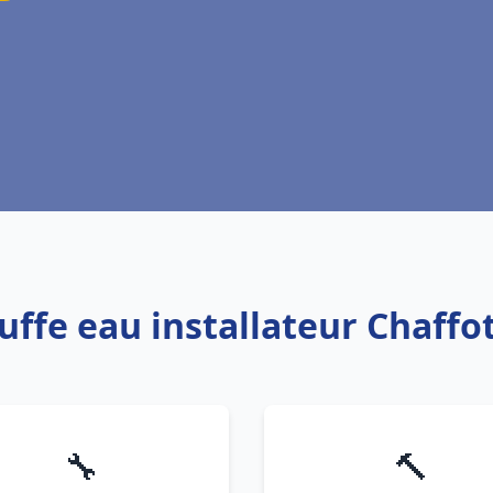
auffe eau installateur Chaff
🔧
🔨