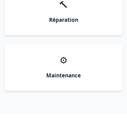
🔨
Réparation
⚙️
Maintenance