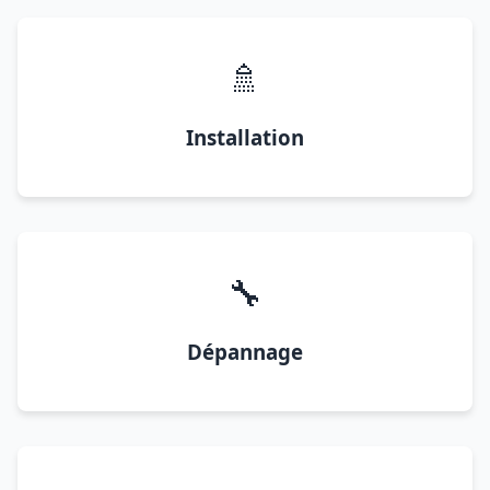
🚿
Installation
🔧
Dépannage