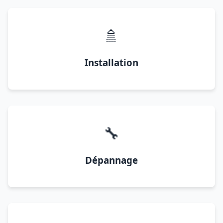
🚿
Installation
🔧
Dépannage