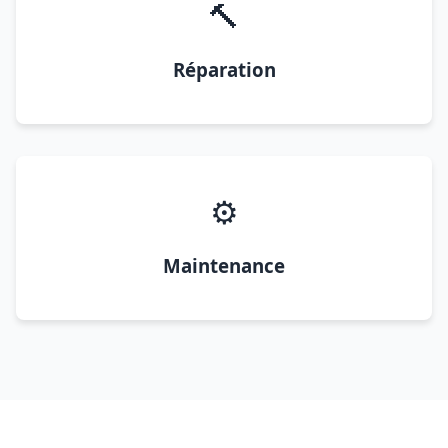
🔨
Réparation
⚙️
Maintenance