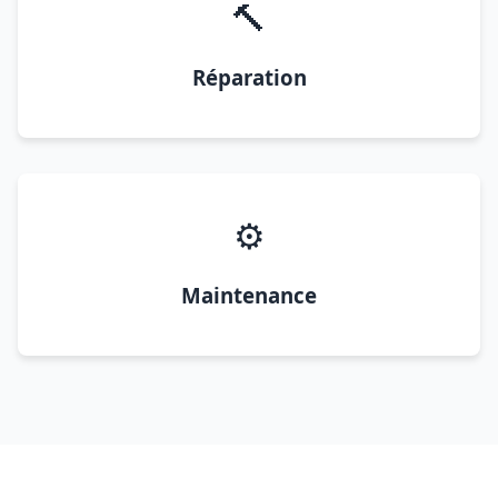
🔨
Réparation
⚙️
Maintenance