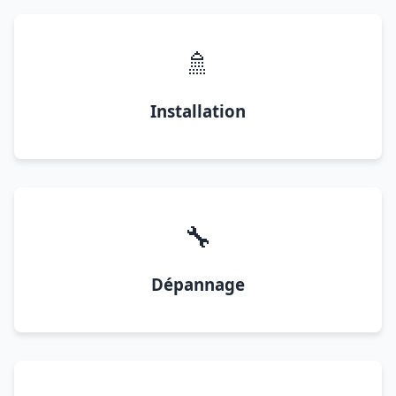
🚿
Installation
🔧
Dépannage