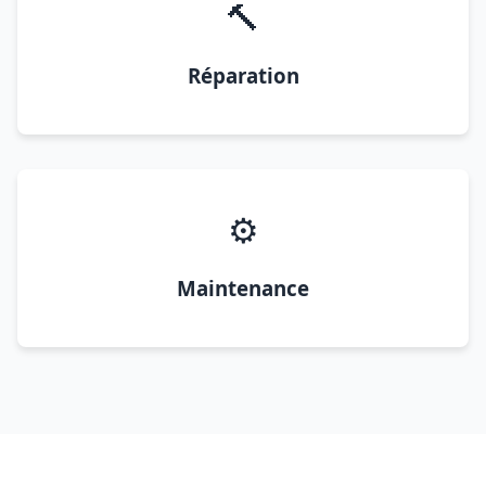
🔨
Réparation
⚙️
Maintenance