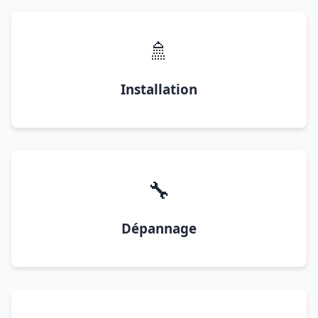
🚿
Installation
🔧
Dépannage