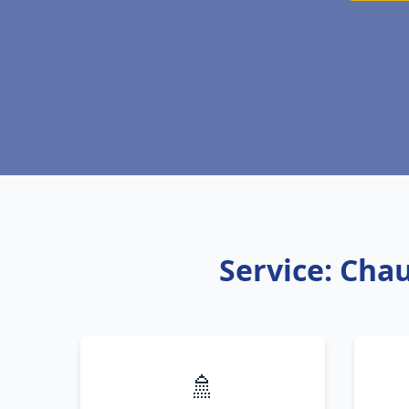
Service: Chau
🚿