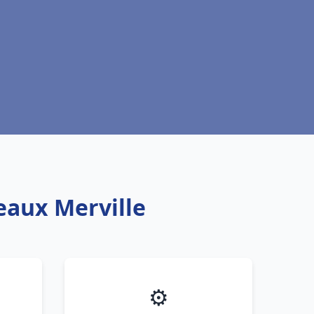
eaux Merville
⚙️