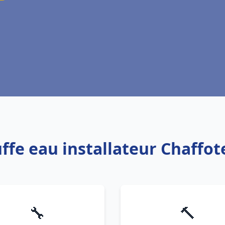
ffe eau installateur Chaffot
🔧
🔨