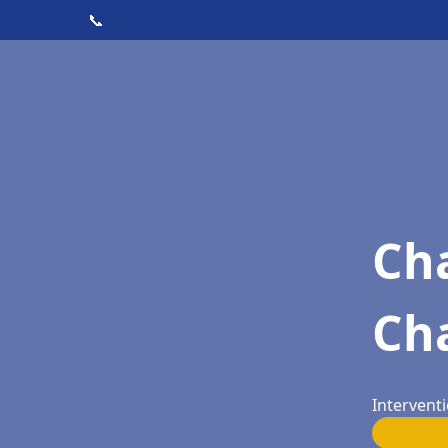
📞
Cha
Cha
Interventi