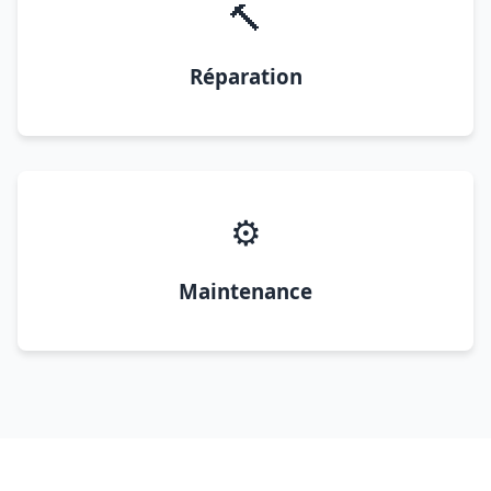
🔨
Réparation
⚙️
Maintenance