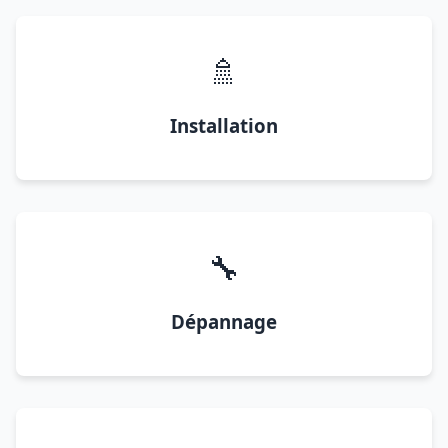
🚿
Installation
🔧
Dépannage