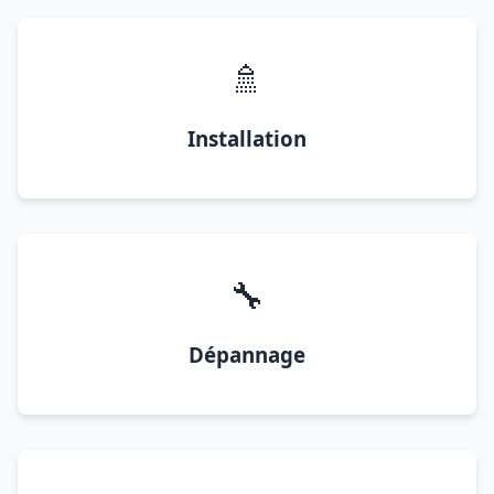
🚿
Installation
🔧
Dépannage