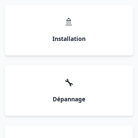
🚿
Installation
🔧
Dépannage