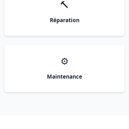
🔨
Réparation
⚙️
Maintenance