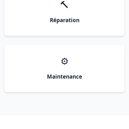
🔨
Réparation
⚙️
Maintenance