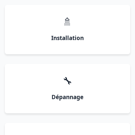
🚿
Installation
🔧
Dépannage