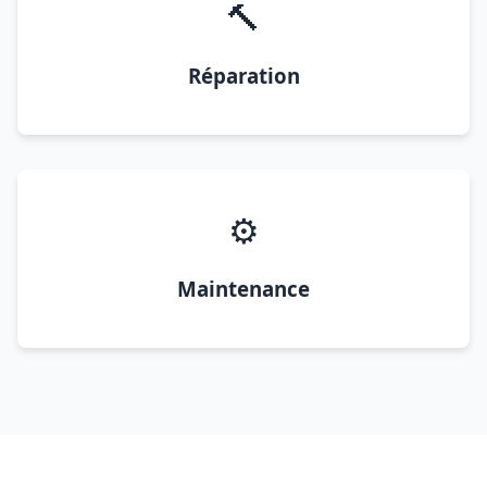
🔨
Réparation
⚙️
Maintenance