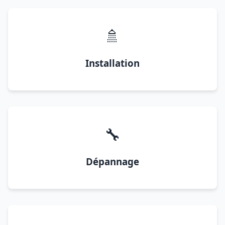
🚿
Installation
🔧
Dépannage